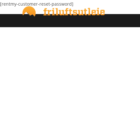
Skip
[rentmy-customer-reset-password]
to
content