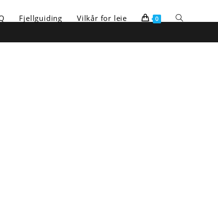
Toggle
Q
Fjellguiding
Vilkår for leie
0
website
search