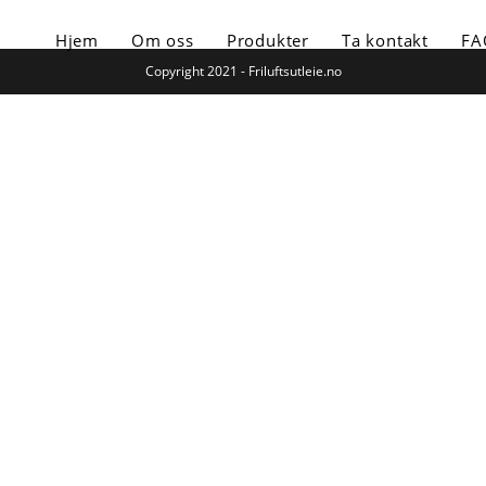
Hjem
Om oss
Produkter
Ta kontakt
FA
Copyright 2021 - Friluftsutleie.no