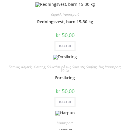
Kajakk
,
Vannsport
Redningsvest, barn 15-30 kg
kr
50,00
Bestill
Familie
,
Kajakk
,
Klatring
,
Sikkerhet på tur
,
Sove ute
,
Surfing
,
Tur
,
Vannsport
,
Vinter
Forsikring
kr
50,00
Bestill
Vannsport