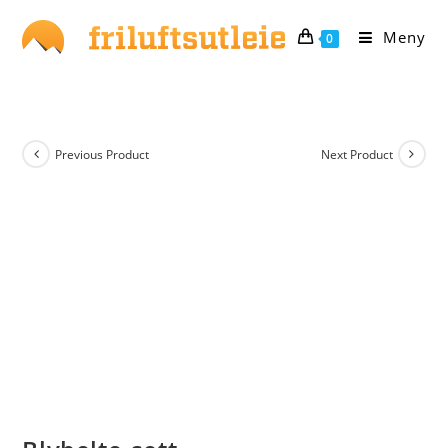
Skip
to
Meny
0
content
Previous Product
Next Product