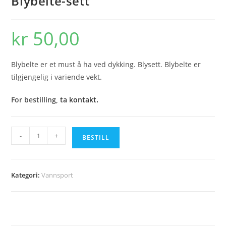
Blybelte-sett
kr
50,00
Blybelte er et must å ha ved dykking. Blysett. Blybelte er
tilgjengelig i variende vekt.
For bestilling,
ta kontakt
.
Blybelte-
-
+
BESTILL
sett
antall
Kategori:
Vannsport