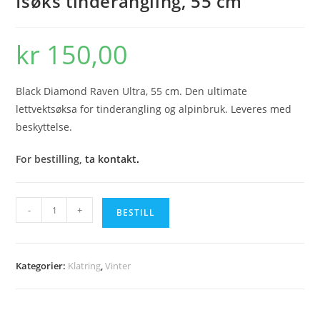
Isøks tinderangling, 55 cm
kr
150,00
Black Diamond Raven Ultra, 55 cm. Den ultimate
lettvektsøksa for tinderangling og alpinbruk. Leveres med
beskyttelse.
For bestilling,
ta kontakt
.
Isøks
-
+
BESTILL
tinderangling,
55
cm
Kategorier:
Klatring
,
Vinter
antall