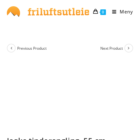
Skip
to
Meny
0
content
Previous Product
Next Product