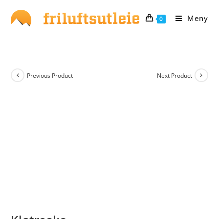
Skip
to
Meny
0
content
Previous Product
Next Product