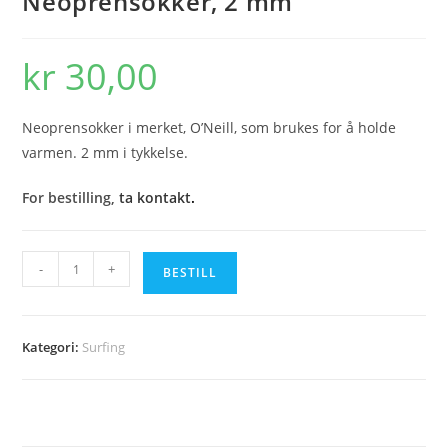
Neoprensokker, 2 mm
kr
30,00
Neoprensokker i merket, O’Neill, som brukes for å holde
varmen. 2 mm i tykkelse.
For bestilling,
ta kontakt
.
Neoprensokker,
-
+
BESTILL
2
mm
antall
Kategori:
Surfing