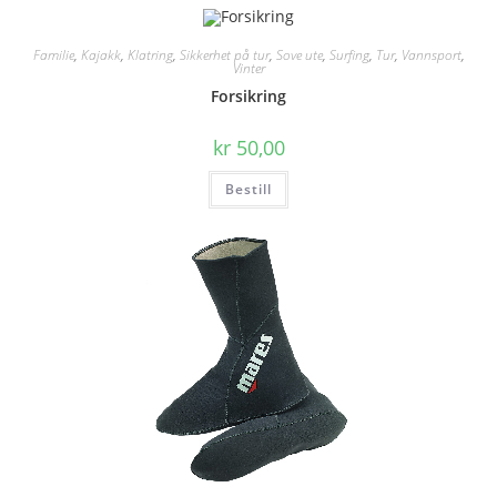
Familie
,
Kajakk
,
Klatring
,
Sikkerhet på tur
,
Sove ute
,
Surfing
,
Tur
,
Vannsport
,
Vinter
Forsikring
kr
50,00
Bestill