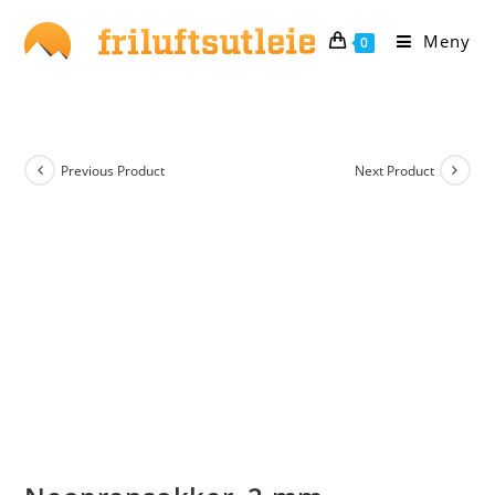
Skip
to
Meny
0
content
Previous Product
Next Product