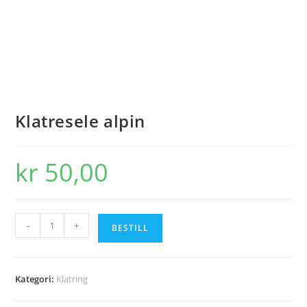
Klatresele alpin
kr
50,00
Klatresele
-
+
BESTILL
alpin
antall
Kategori:
Klatring