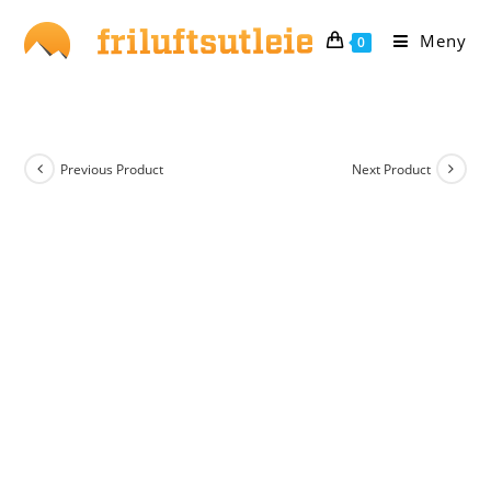
Skip
to
Meny
0
content
Previous Product
Next Product