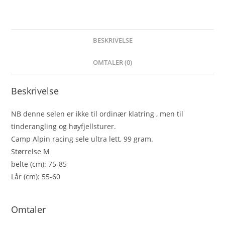
BESKRIVELSE
OMTALER (0)
Beskrivelse
NB denne selen er ikke til ordinær klatring , men til
tinderangling og høyfjellsturer.
Camp Alpin racing sele ultra lett, 99 gram.
Størrelse M
belte (cm): 75-85
Lår (cm): 55-60
Omtaler