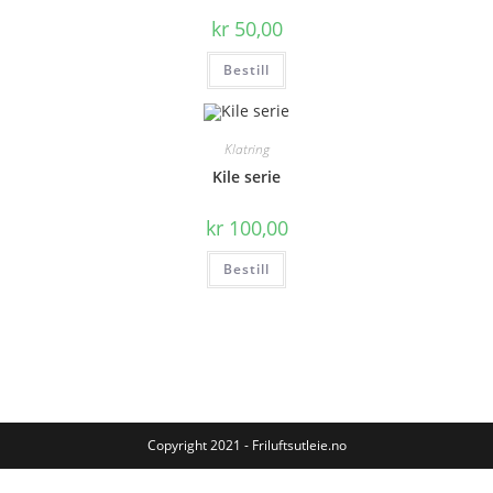
kr
50,00
Bestill
Klatring
Kile serie
kr
100,00
Bestill
Copyright 2021 - Friluftsutleie.no