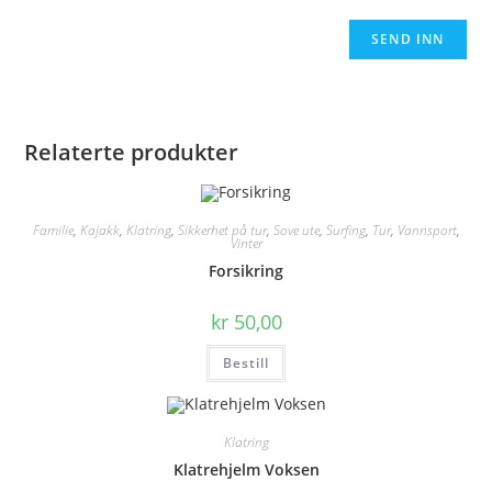
Relaterte produkter
Familie
,
Kajakk
,
Klatring
,
Sikkerhet på tur
,
Sove ute
,
Surfing
,
Tur
,
Vannsport
,
Vinter
Forsikring
kr
50,00
Bestill
Klatring
Klatrehjelm Voksen