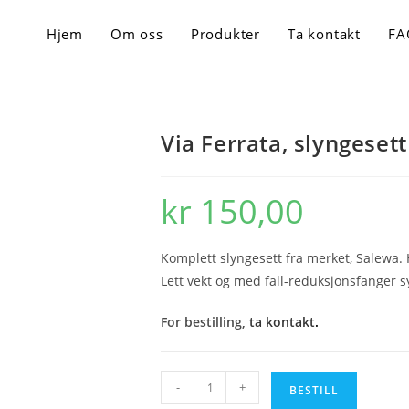
Hjem
Om oss
Produkter
Ta kontakt
FA
Via Ferrata, slyngesett
kr
150,00
Komplett slyngesett fra merket, Salewa. H
Lett vekt og med fall-reduksjonsfanger s
For bestilling,
ta kontakt
.
Via
-
+
BESTILL
Ferrata,