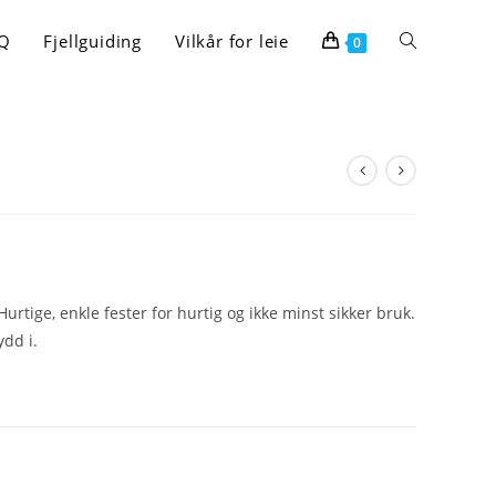
Toggle
Q
Fjellguiding
Vilkår for leie
0
website
search
urtige, enkle fester for hurtig og ikke minst sikker bruk.
ydd i.