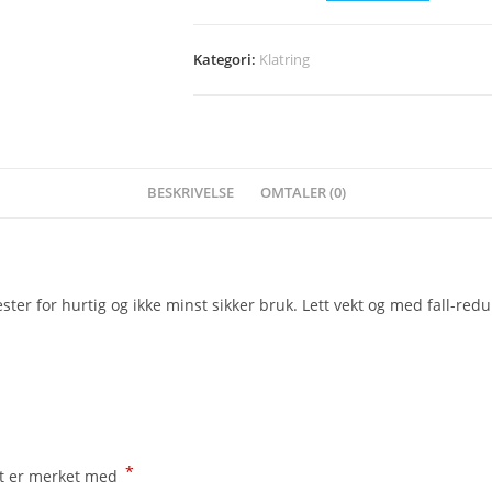
slyngesett
antall
Kategori:
Klatring
BESKRIVELSE
OMTALER (0)
ster for hurtig og ikke minst sikker bruk. Lett vekt og med fall-red
*
lt er merket med